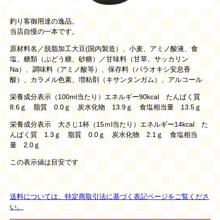
釣り客御用達の逸品。
当店自慢の一本です。
原材料名／脱脂加工大豆(国内製造）、小麦、アミノ酸液、食
塩、糖類（ぶどう糖、砂糖）／甘味料（甘草、サッカリン
Na）、調味料（アミノ酸等）、保存料（パラオキシ安息香
酸）、カラメル色素、増粘剤（キサンタンガム）、アルコール
栄養成分表示（100ml当たり）エネルギー90kcal たんぱく質
8.6ｇ 脂質 0.0ｇ 炭水化物 13.9ｇ 食塩相当量 13.5ｇ
栄養成分表示 大さじ1杯（15ｍl当たり）エネルギー14kcal た
んぱく質 1.3ｇ 脂質 0.0ｇ 炭水化物 2.1ｇ 食塩相当
量 2.0ｇ
この表示値は目安です
送料については、特定商取引法に基づく表記ページをご覧くださ
い。