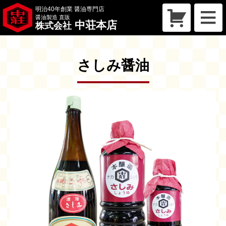
明治40年創業 醤油専門店
醤油製造 直販
中荘本店
株式会社
トップページ
買い物かご
さしみ醤油
会社概要
こだわり
商品一覧
お問い合わせ
お知らせ