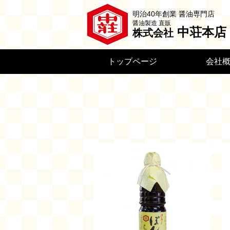
明治40年創業 醤油専門店
醤油製造 直販
中荘本店
株式会社
トップページ
会社