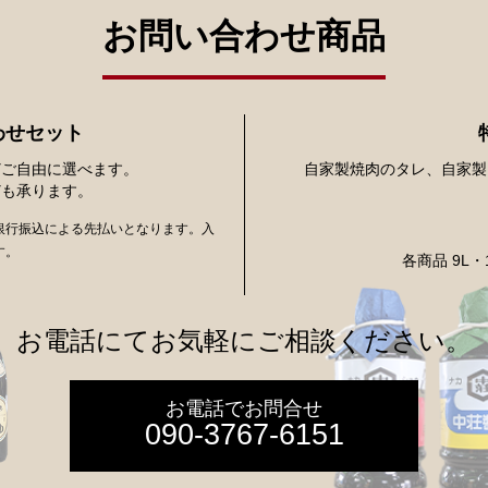
お問い合わせ商品
わせセット
どご自由に選べます。
自家製焼肉のタレ、自家製
ども承ります。
銀行振込による先払いとなります。入
す。
各商品 9L
お電話にてお気軽にご相談ください。
お電話でお問合せ
090-3767-6151