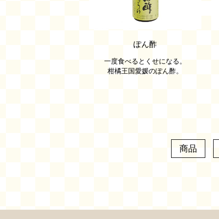
ぽん酢
一度食べるとくせになる。
柑橘王国愛媛のぽん酢。
商品