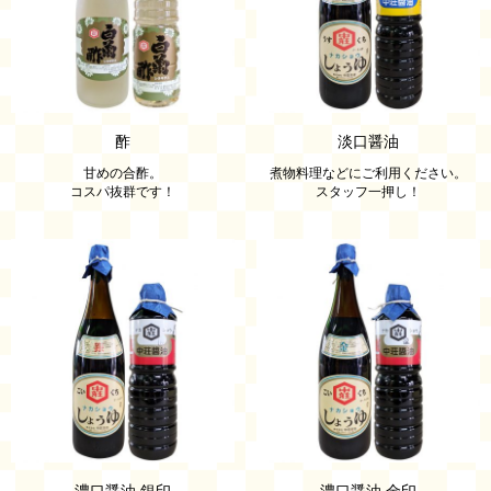
酢
淡口醤油
甘めの合酢。
煮物料理などにご利用ください。
コスパ抜群です！
スタッフ一押し！
濃口醤油 銀印
濃口醤油 金印