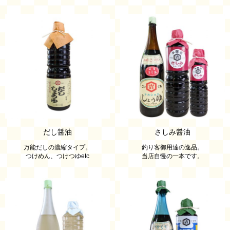
だし醤油
さしみ醤油
万能だしの濃縮タイプ。
釣り客御用達の逸品。
つけめん、つけつゆetc
当店自慢の一本です。