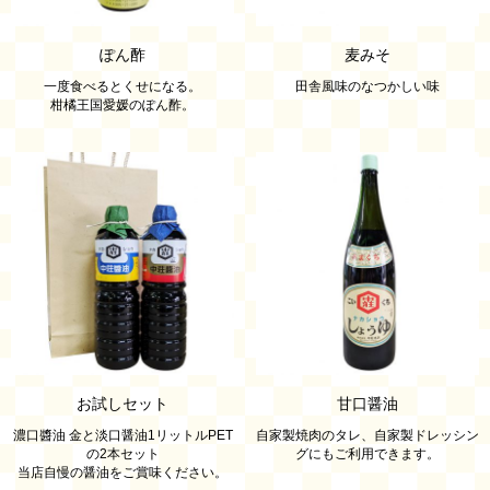
ぽん酢
麦みそ
一度食べるとくせになる。
田舎風味のなつかしい味
柑橘王国愛媛のぽん酢。
お試しセット
甘口醤油
濃口醬油 金と淡口醤油1リットルPET
自家製焼肉のタレ、自家製ドレッシン
の2本セット
グにもご利用できます。
当店自慢の醤油をご賞味ください。