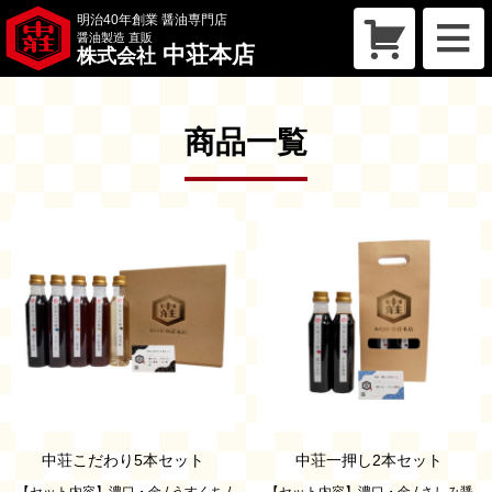
明治40年創業 醤油専門店
醤油製造 直販
中荘本店
株式会社
トップページ
買い物かご
商品一覧
会社概要
こだわり
商品一覧
お問い合わせ
お知らせ
中荘こだわり5本セット
中荘一押し2本セット