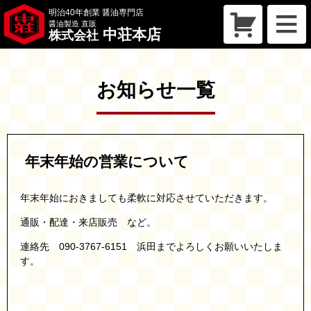
明治40年創業 醤油専門店
醤油製造 直販
中荘本店
株式会社
トップページ
買い物かご
お知らせ一覧
会社概要
こだわり
年末年始の営業について
商品一覧
年末年始におきましても柔軟に対応させていただきます。
お問い合わせ
通販・配達・来店販売 など。
連絡先 090-3767-6151 浜田までよろしくお願いいたしま
お知らせ
す。